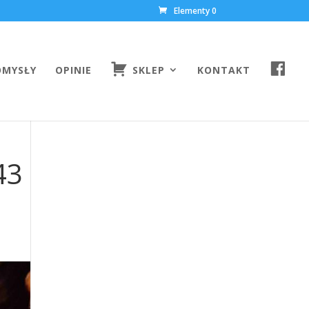
Elementy 0
F
OMYSŁY
OPINIE
SKLEP
KONTAKT
A
C
E
B
O
O
K
43