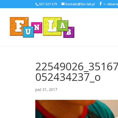
507 321 079
kontakt@fun-lab.pl
22549026_3516
052434237_o
paź 31, 2017