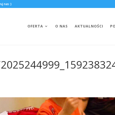
OFERTA
O NAS
AKTUALNOŚCI
P
72025244999_15923832