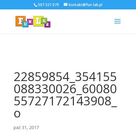
507 321 079
kontakt@fun-lab.pl
22859854_354155
088330026_60080
55727172143908_
o
paź 31, 2017