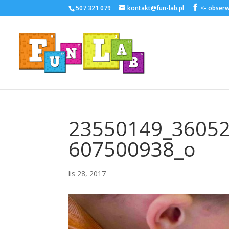
507 321 079
kontakt@fun-lab.pl
23550149_3605
607500938_o
lis 28, 2017