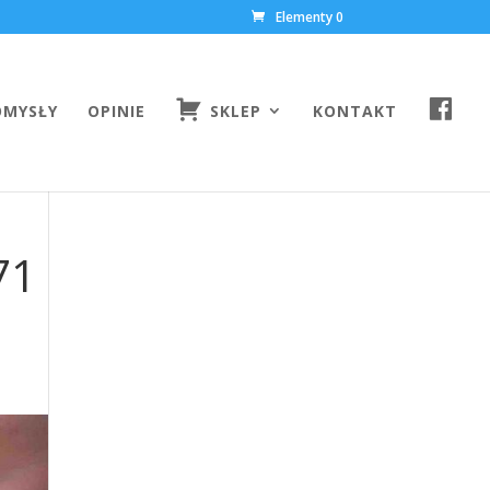
Elementy 0
F
OMYSŁY
OPINIE
SKLEP
KONTAKT
A
C
E
B
O
O
K
71