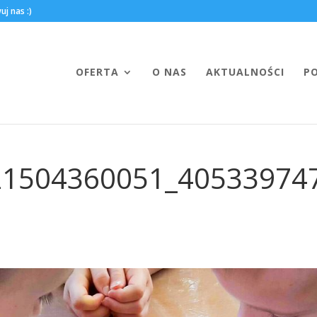
OFERTA
O NAS
AKTUALNOŚCI
P
21504360051_40533974