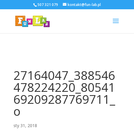
507 321 079
kontakt@fun-lab.pl
27164047_388546
478224220_80541
69209287769711_
o
sty 31, 2018