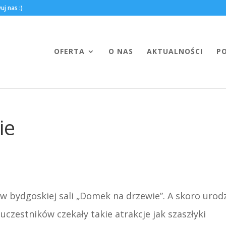
OFERTA
O NAS
AKTUALNOŚCI
P
ie
 bydgoskiej sali „Domek na drzewie”. A skoro urodz
czestników czekały takie atrakcje jak szaszłyki