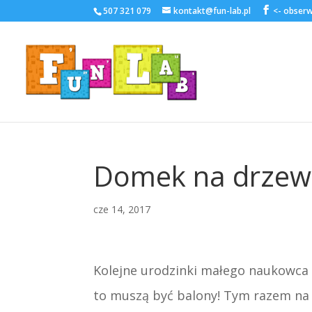
507 321 079
kontakt@fun-lab.pl
Domek na drzew
cze 14, 2017
Kolejne urodzinki małego naukowca w
to muszą być balony! Tym razem na u