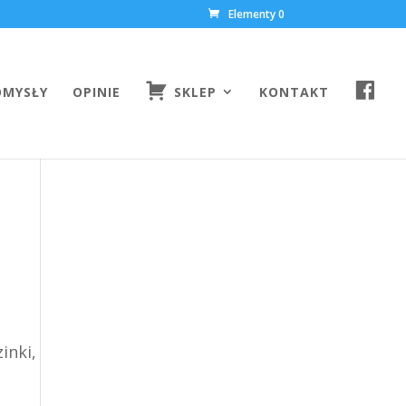
Elementy 0
F
OMYSŁY
OPINIE
SKLEP
KONTAKT
A
C
E
B
O
O
K
inki,