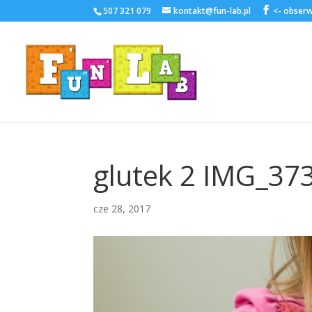
507 321 079
kontakt@fun-lab.pl
glutek 2 IMG_37
cze 28, 2017