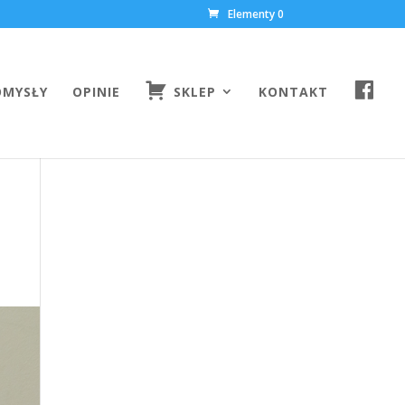
Elementy 0
F
OMYSŁY
OPINIE
SKLEP
KONTAKT
A
C
E
B
O
O
K