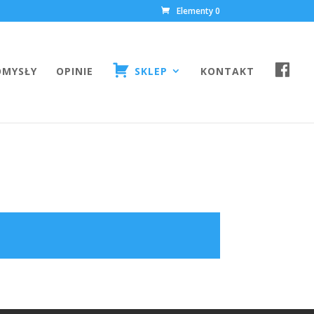
Elementy 0
F
OMYSŁY
OPINIE
SKLEP
KONTAKT
A
C
E
B
O
O
K