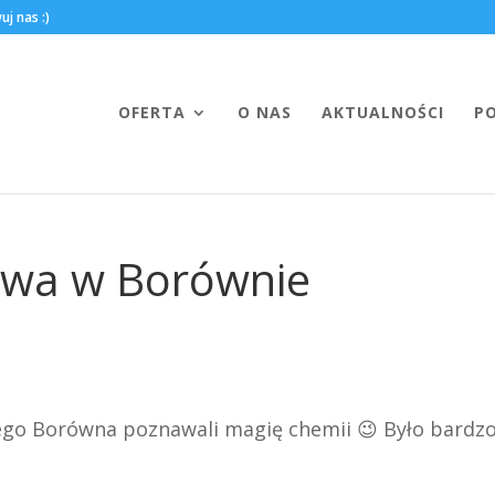
OFERTA
O NAS
AKTUALNOŚCI
P
owa w Borównie
iego Borówna poznawali magię chemii 😉 Było bardz