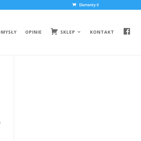
Elementy 0
F
OMYSŁY
OPINIE
SKLEP
KONTAKT
A
C
E
B
O
O
K
o