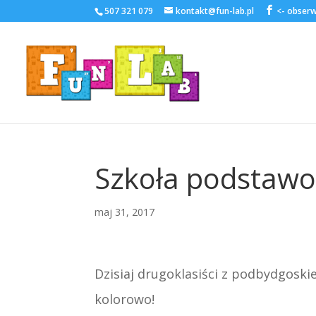
507 321 079
kontakt@fun-lab.pl
Szkoła podstaw
maj 31, 2017
Dzisiaj drugoklasiści z podbydgosk
kolorowo!