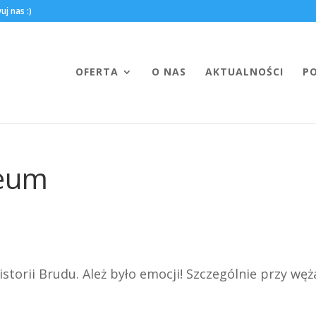
OFERTA
O NAS
AKTUALNOŚCI
P
zeum
storii Brudu. Ależ było emocji! Szczególnie przy wę