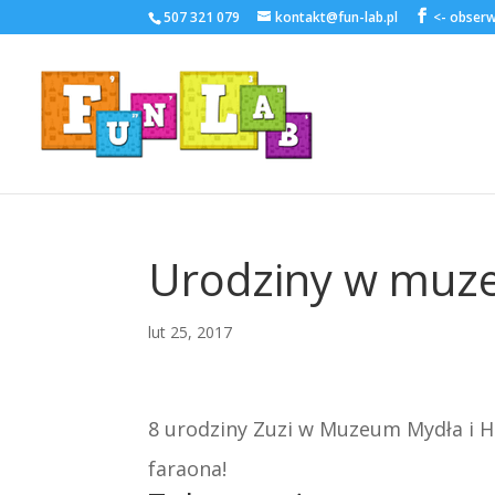
507 321 079
kontakt@fun-lab.pl
Urodziny w mu
lut 25, 2017
8 urodziny Zuzi w Muzeum Mydła i Hi
faraona!