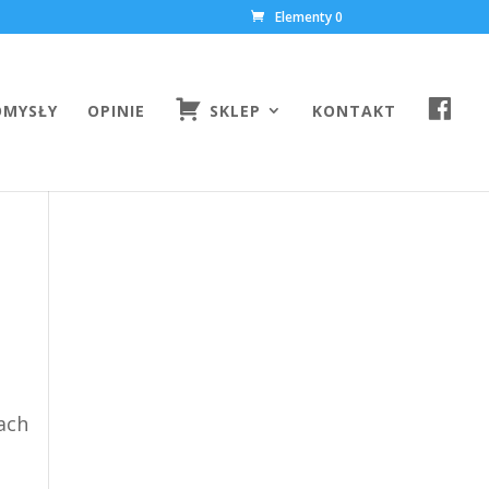
Elementy 0
F
OMYSŁY
OPINIE
SKLEP
KONTAKT
A
C
E
B
O
O
K
żach