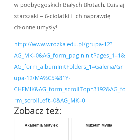
w podbydgoskich Białych Błotach. Dzisiaj
starszaki – 6-ciolatki i ich naprawdę
chłonne umysły!
http://www.wrozka.edu.pl/grupa-12?
AG_MK=0&AG_form_paginInitPages_1=1&
AG_form_albumInitFolders_1=Galeria/Gr
upa-12/MA%C5%81Y-
CHEMIK&AG_form_scrollTop=3192&AG_fo
rm_scrollLeft=0&AG_MK=0
Zobacz też:
Akademia Motylek
Muzeum Mydła