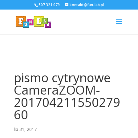
507 321 079
kontakt@fun-lab.pl
pismo cytrynowe
CameraZOOM-
201704211550279
60
lip 31, 2017